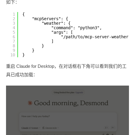
如下：
1
{
2
"mcpServers": {
3
"weather": {
4
"command": "python3",
5
"args": [
6
"/path/to/mcp-server-weather.p
7
]
8
}
9
}
10
}
重启 Claude for Desktop，在对话框右下角可以看到我们的工
具已成功加载：