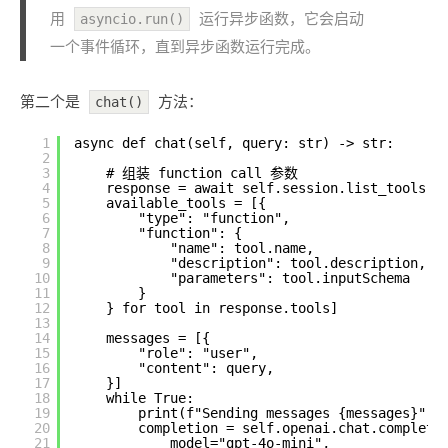
用
运行异步函数，它会启动
asyncio.run()
一个事件循环，直到异步函数运行完成。
第二个是
方法：
chat()
1
async def chat(self, query: str) -> str:
2
3
# 组装 function call 参数
4
response = await self.session.list_tools()
5
available_tools = [{
6
"type": "function",
7
"function": {    
8
"name": tool.name,
9
"description": tool.description,
10
"parameters": tool.inputSchema
11
}
12
} for tool in response.tools]
13
14
messages = [{
15
"role": "user",
16
"content": query,
17
}]
18
while True:
19
print(f"Sending messages {messages}")
20
completion = self.openai.chat.completi
21
model="gpt-4o-mini",