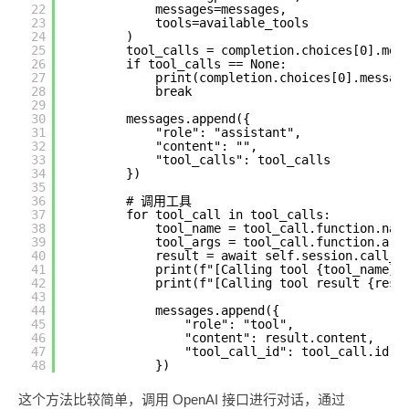
22
messages=messages,
23
tools=available_tools
24
)
25
tool_calls = completion.choices[0].mes
26
if tool_calls == None:
27
print(completion.choices[0].messag
28
break
29
30
messages.append({
31
"role": "assistant",
32
"content": "",
33
"tool_calls": tool_calls
34
})
35
36
# 调用工具
37
for tool_call in tool_calls:
38
tool_name = tool_call.function.nam
39
tool_args = tool_call.function.arg
40
result = await self.session.call_t
41
print(f"[Calling tool {tool_name} 
42
print(f"[Calling tool result {resu
43
44
messages.append({
45
"role": "tool",
46
"content": result.content,
47
"tool_call_id": tool_call.id
48
})
这个方法比较简单，调用 OpenAI 接口进行对话，通过