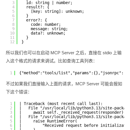
3
id: string | number;
4
result?: {
5
[key: string]: unknown;
6
}
7
error?: {
8
code: number;
9
message: string;
10
data?: unknown;
11
}
12
}
所以我们也可以在启动 MCP Server 之后，直接在 stdio 上输
入这个格式的请求来调试。比如查询工具列表：
1
{"method":"tools/list","params":{},"jsonrpc":"2
不过如果我们直接输入上面的请求，MCP Server 可能会报如
下这个错误：
1
| Traceback (most recent call last):
2
|   File "/usr/local/lib/python3.13/site-packag
3
|     await self._received_request(responder)
4
|   File "/usr/local/lib/python3.13/site-packag
5
|     raise RuntimeError(
6
|         "Received request before initializati
7
|     )