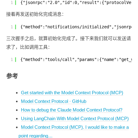
1
{"jsonrpc":"2.0","id":0,"result":{"protocolVers
接着再发送初始化完成消息：
1
{"method":"notifications/initialized","jsonrpc"
三次握手之后，就算初始化完成了。接下来我们就可以发送请
求了，比如调用工具：
1
{"method":"tools/call","params":{"name":"get_w
参考
Get started with the Model Context Protocol (MCP)
Model Context Protocol · GitHub
How to debug the Claude Model Context Protocol?
Using LangChain With Model Context Protocol (MCP)
Model Context Protocol (MCP). I would like to make a
point regarding…