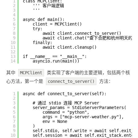
1
class MCPClient:
2
''' 客户端逻辑
3
'''
4
5
async def main():
6
client = MCPClient()
7
try:
8
await client.connect_to_server()
9
await client.chat("查下合肥和杭州明天的天
10
finally:
11
await client.cleanup()
12
13
if __name__ == "__main__":
14
asyncio.run(main())
其中
类实现了客户端的主要逻辑，包括两个核
MCPClient
心方法，第一个是
方法：
connect_to_server()
1
async def connect_to_server(self):
2
3
# 通过 stdio 连接 MCP Server
4
server_params = StdioServerParameters(
5
command = "python",
6
args = ["mcp-server-weather.py"],
7
env = None
8
)
9
self.stdio, self.write = await self.exit_s
10
self.session = await self.exit_stack.enter