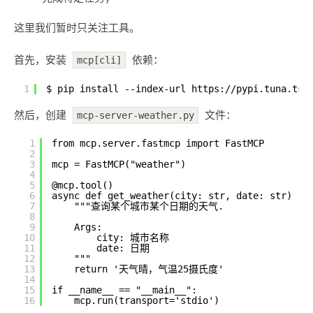
这里我们暂时只关注工具。
首先，安装
依赖：
mcp[cli]
1
$ pip install --index-url 
https://pypi.tuna.tsi
然后，创建
文件：
mcp-server-weather.py
1
from mcp.server.fastmcp import FastMCP
2
3
mcp = FastMCP("weather")
4
5
@mcp.tool()
6
async def get_weather(city: str, date: str) ->
7
"""查询某个城市某个日期的天气.
8
9
Args:
10
city: 城市名称
11
date: 日期
12
"""
13
return '天气晴，气温25摄氏度'
14
15
if __name__ == "__main__":
16
mcp.run(transport='stdio')