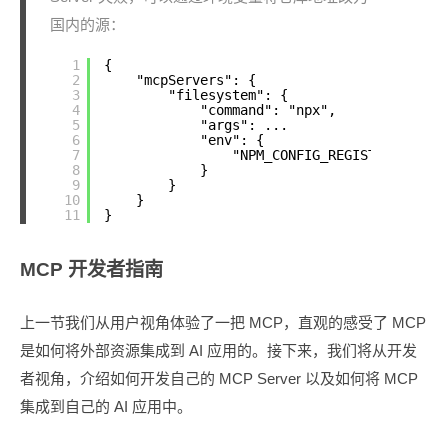
国内的源：
1
{
2
"mcpServers": {
3
"filesystem": {
4
"command": "npx",
5
"args": ...
6
"env": {
7
"NPM_CONFIG_REGISTRY": "
ht
8
}
9
}
10
}
11
}
MCP 开发者指南
上一节我们从用户视角体验了一把 MCP，直观的感受了 MCP
是如何将外部资源集成到 AI 应用的。接下来，我们将从开发
者视角，介绍如何开发自己的 MCP Server 以及如何将 MCP
集成到自己的 AI 应用中。