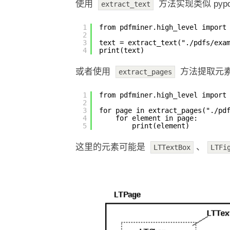
使用
方法实现类似 pyp
extract_text
1
from pdfminer.high_level import
2
3
text = extract_text("./pdfs/exa
4
print(text)
或者使用
方法提取元
extract_pages
1
from pdfminer.high_level import
2
3
for page in extract_pages("./pd
4
for element in page:
5
print(element)
这里的元素可能是
、
LTTextBox
LTFi