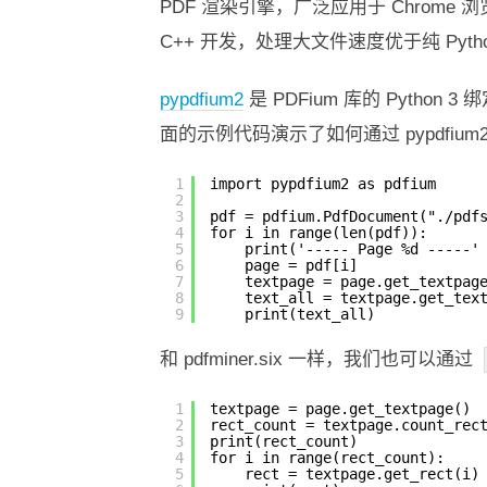
PDF 渲染引擎，广泛应用于 Chrom
C++ 开发，处理大文件速度优于纯 Pyth
pypdfium2
是 PDFium 库的 Python
面的示例代码演示了如何通过 pypdfium
1
import pypdfium2 as pdfium
2
3
pdf = pdfium.PdfDocument("./pdf
4
for i in range(len(pdf)):
5
print('----- Page %d -----'
6
page = pdf[i]
7
textpage = page.get_textpag
8
text_all = textpage.get_tex
9
print(text_all)
和 pdfminer.six 一样，我们也可以通过
1
textpage = page.get_textpage()
2
rect_count = textpage.count_rec
3
print(rect_count)
4
for i in range(rect_count):
5
rect = textpage.get_rect(i)