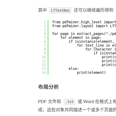
其中
还可以继续遍历得到
LTTextBox
1
from pdfminer.high_level impor
2
from pdfminer.layout import LT
3
4
for page in extract_pages("./p
5
for element in page:
6
if isinstance(element,
7
for text_line in e
8
for character 
9
if isinsta
10
print(
11
print(
12
print(
13
else:
14
print(element)
布局分析
PDF 文件和
或 Word 在格
.txt
成，这些对象共同描述一个或多个页面的