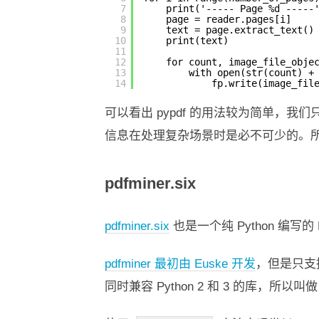
7
print('----- Page %d -----
8
page = reader.pages[i]
9
text = page.extract_text()
10
print(text)
11
12
for count, image_file_obje
13
with open(str(count) +
14
fp.write(image_fil
可以看出 pypdf 的用法较为简单
信息在处理复杂场景时是必不可少的。所以 
pdfminer.six
pdfminer.six
也是一个纯 Python 编写
pdfminer 最初由 Euske 开发
，但是只支持
同时兼容 Python 2 和 3 的库，所以叫