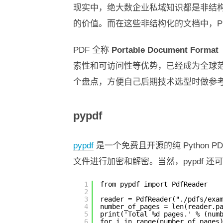
现实中，绝大数企业私域知识都是非结
的价值。而在这些非结构化的文档中，PDF
PDF 全称
Portable Document Fo
索性和可访问性等优势，已经成为全球范围内
个盘点，方便自己后期技术选型时做参
pypdf
pypdf
是一个免费且开源的纯 Python 
文件进行加密和解密。当然，pypdf 还
1
from pypdf import PdfReader
2
3
reader = PdfReader("./pdfs/exa
4
number_of_pages = len(reader.p
5
print('Total %d pages.' % (num
6
for i in range(number_of_pages