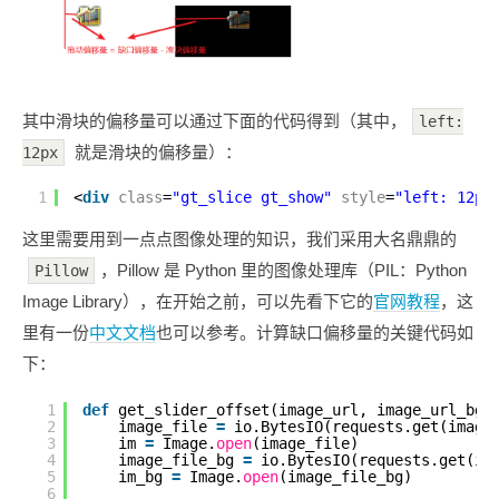
其中滑块的偏移量可以通过下面的代码得到（其中，
left:
就是滑块的偏移量）：
12px
1
<
div
class
=
"gt_slice gt_show"
style
=
"left: 12px
这里需要用到一点点图像处理的知识，我们采用大名鼎鼎的
，Pillow 是 Python 里的图像处理库（PIL：Python
Pillow
Image Library），在开始之前，可以先看下它的
官网教程
，这
里有一份
中文文档
也可以参考。计算缺口偏移量的关键代码如
下：
1
def
get_slider_offset(image_url, image_url_bg,
2
image_file 
=
io.BytesIO(requests.get(image
3
im 
=
Image.
open
(image_file)
4
image_file_bg 
=
io.BytesIO(requests.get(im
5
im_bg 
=
Image.
open
(image_file_bg)
6