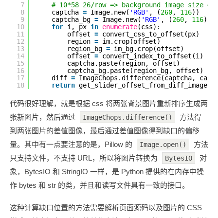
7
# 10*58 26/row => background image size = 
8
captcha 
=
Image.new(
'RGB'
, (
260
, 
116
))
9
captcha_bg 
=
Image.new(
'RGB'
, (
260
, 
116
))
10
for
i, px 
in
enumerate
(css):
11
offset 
=
convert_css_to_offset(px)
12
region 
=
im.crop(offset)
13
region_bg 
=
im_bg.crop(offset)
14
offset 
=
convert_index_to_offset(i)
15
captcha.paste(region, offset)
16
captcha_bg.paste(region_bg, offset)
17
diff 
=
ImageChops.difference(captcha, capt
18
return
get_slider_offset_from_diff_image(d
代码很好理解，就是根据 css 将两张背景图片重新排序生成两
张新图片，然后通过
方法得
ImageChops.difference()
到两张图片的差值图像，最后通过差值图像得到缺口的偏移
量。其中有一点要注意的是，Pillow 的
方法
Image.open()
只支持文件，不支持 URL，所以将图片转换为
对
BytesIO
象，BytesIO 和 StringIO 一样，是 Python 提供的在内存中操
作 bytes 和 str 的类，并且和读写文件具有一致的接口。
这种计算缺口位置的方法需要解析页面源码以及图片的 CSS