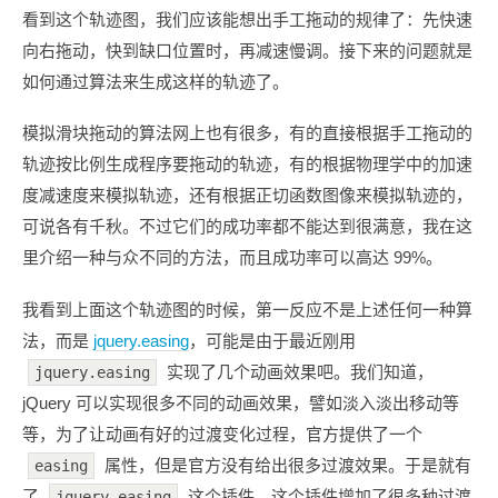
看到这个轨迹图，我们应该能想出手工拖动的规律了：先快速
向右拖动，快到缺口位置时，再减速慢调。接下来的问题就是
如何通过算法来生成这样的轨迹了。
模拟滑块拖动的算法网上也有很多，有的直接根据手工拖动的
轨迹按比例生成程序要拖动的轨迹，有的根据物理学中的加速
度减速度来模拟轨迹，还有根据正切函数图像来模拟轨迹的，
可说各有千秋。不过它们的成功率都不能达到很满意，我在这
里介绍一种与众不同的方法，而且成功率可以高达 99%。
我看到上面这个轨迹图的时候，第一反应不是上述任何一种算
法，而是
jquery.easing
，可能是由于最近刚用
实现了几个动画效果吧。我们知道，
jquery.easing
jQuery 可以实现很多不同的动画效果，譬如淡入淡出移动等
等，为了让动画有好的过渡变化过程，官方提供了一个
属性，但是官方没有给出很多过渡效果。于是就有
easing
了
这个插件，这个插件增加了很多种过渡
jquery.easing