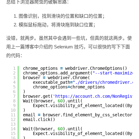
总结下浏览器爬虫的破解思路：
图像识别，找到滑块的位置和缺口的位置；
模拟鼠标拖动，将滑块拖到缺口位置；
没错，就两步。虽然其中会遇到一些坑，但真的就这两步。使
用上一篇博客中介绍的 Selenium 技巧，可以很快的写下下面
的代码：
1
chrome_options 
=
webdriver.ChromeOptions()
2
chrome_options.add_argument(
"--start-maximized
3
browser 
=
webdriver.Chrome(
4
executable_path
=
"./drivers/chromedriver.ex
5
chrome_options
=
chrome_options
6
)
7
browser.get(
'
https://account.ch.com/NonRegistr
8
Wait(browser, 
60
).until(
9
Expect.visibility_of_element_located((By.C
10
)
11
email 
=
browser.find_element_by_css_selector(
"
12
email.click()
13
14
Wait(browser, 
60
).until(
15
Expect.visibility_of_element_located((By.
I
16
)