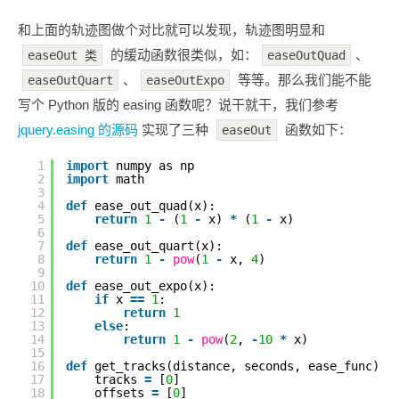
和上面的轨迹图做个对比就可以发现，轨迹图明显和
的缓动函数很类似，如：
、
easeOut 类
easeOutQuad
、
等等。那么我们能不能
easeOutQuart
easeOutExpo
写个 Python 版的 easing 函数呢？说干就干，我们参考
jquery.easing 的源码
实现了三种
函数如下：
easeOut
1
import
numpy as np
2
import
math
3
4
def
ease_out_quad(x):
5
return
1
-
(
1
-
x) 
*
(
1
-
x)
6
7
def
ease_out_quart(x):
8
return
1
-
pow
(
1
-
x, 
4
)
9
10
def
ease_out_expo(x):
11
if
x 
=
=
1
:
12
return
1
13
else
:
14
return
1
-
pow
(
2
, 
-
10
*
x)
15
16
def
get_tracks(distance, seconds, ease_func):
17
tracks 
=
[
0
]
18
offsets 
=
[
0
]