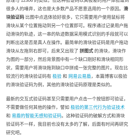
原理与 12306 的类似，但这种验证码以其极差的用户体验遭到
很多人的唾弃，这也是大多数产品不愿意选用的一个原因。
滑
块验证码
比图中点选体验好很多，它只需要用户使用鼠标将
滑块从某个位置拖动到另一个位置即可。程序通过记录用户拖
动滑块的轨迹，这一串的轨迹数据采用模式识别的手段就可以
判断出这是否是真人在操作。最简单的滑块验证码是用户拖动
滑块从左拖到右即可，后来又出现了
拼图式
的滑块，滑块作
为图的一部分，然后背景图中有一个缺口刚好和滑块相同形
状，需要用户将滑块拖到缺口中拼成一张完整的图片。现在比
较流行的滑块验证码有
极验
和
网易云易盾
，本篇博客以极验
的滑块验证码为例，其他的滑块验证码原理是类似的。
最新的交互式验证码甚至只需要用户点击一个按钮即可验证，
不需要做任何其他的操作，譬如
极验的第三代行为验证技术
和
易盾的智能无感知验证码
。这种验证码的破解方式和滑块
验证码不一样，我目前也没有太多的了解，后面有时间再研究
研究吧。