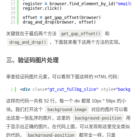
17
register 
=
browser.find_element_by_id(
"emailRe
18
register.click()
19
20
offset 
=
get_gap_offset(browser)
21
drag_and_drop(browser, offset)
关键就在于最后两个方法
和
get_gap_offset()
，下面就来看下这两个方法的实现。
drag_and_drop()
三、验证码图片处理
审查验证码图片元素，可以看到下面这样的 HTML 代码：
1
<
div
class
=
"gt_cut_fullbg_slice"
style
=
"backgro
这样的代码一共有 52 行，每一个 div 都是 10px * 58px 的小
块。我们打开这个
对应的图片可以看
background-image
出这是一张乱序的图片，这里的
用
background-position
于显示出正确的图片。在代码上面，可以发现和这里完全类似
的代码，
都完全一样，只是
background-position