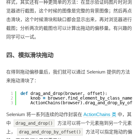
样式，其实还有一种更简单的方法：在显示验证码图片时对浏
览器进行截图，这个时候的图像是完整的背景图像；然后再点
击滑块，这个时候滑块和缺口都会显示出来，再对浏览器进行
截图；分析两次的截图也可以计算出拖动的偏移量。有兴趣的
同学可以一试。
四、模拟滑块拖动
在得到拖动偏移量后，我们就可以通过 Selenium 提供的方法
来拖动滑块了：
1
def
drag_and_drop(browser, offset):
2
knob 
=
browser.find_element_by_class_name(
"
3
ActionChains(browser).drag_and_drop_by_offs
Selenium 将一系列连续的动作封装在
ActionChains 类
中，其
中
方法可以将一个元素拖到另一个元素
drag_and_drop()
上，
方法可以指定拖动的偏
drag_and_drop_by_offset()