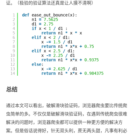
证。（极验的验证算法还真是让人摸不清啊）
1
def
ease_out_bounce(x):
2
n1 
=
7.5625
3
d1 
=
2.75
4
if
x < 
1
/
d1 :
5
return
n1 
*
x 
*
x
6
elif
x < 
2
/
d1:
7
x 
-
=
1.5
/
d1
8
return
n1 
*
x
*
x 
+
0.75
9
elif
x < 
2.5
/
d1:
10
x 
-
=
2.25
/
d1
11
return
n1 
*
x
*
x 
+
0.9375
12
else
:
13
x 
-
=
2.625
/
d1
14
return
n1 
*
x
*
x 
+
0.984375
总结
通过本文可以看出，破解滑块验证码，浏览器爬虫要比传统爬
虫简单的多。不仅仅是破解滑块验证码，在遇到传统爬虫很难
解决的问题时，浏览器爬虫都可以提供一种更方便的解决方
案。但是俗话说得好，针无双头利，蔗无两头甜，凡事有利必