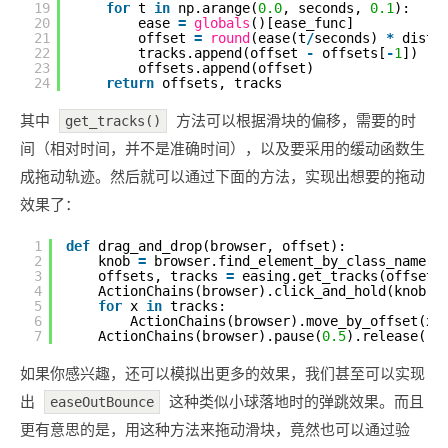
19
for
t 
in
np.arange(
0.0
, seconds, 
0.1
):
20
ease 
=
globals
()[ease_func]
21
offset 
=
round
(ease(t
/
seconds) 
*
dista
22
tracks.append(offset 
-
offsets[
-
1
])
23
offsets.append(offset)
24
return
offsets, tracks
其中
方法可以根据滑块的偏移，需要的时
get_tracks()
间（相对时间，并不是准确时间），以及要采用的缓动函数生
成拖动轨迹。然后就可以通过下面的方法，实现出想要的拖动
效果了：
1
def
drag_and_drop(browser, offset):
2
knob 
=
browser.find_element_by_class_name(
"
3
offsets, tracks 
=
easing.get_tracks(offset,
4
ActionChains(browser).click_and_hold(knob).
5
for
x 
in
tracks:
6
ActionChains(browser).move_by_offset(x,
7
ActionChains(browser).pause(
0.5
).release().
如果你感兴趣，还可以模拟出更多的效果，我们甚至可以实现
出
这种类似小球落地时的弹跳效果。而且
easeOutBounce
更有意思的是，用这种方法来拖动滑块，竟然也可以通过验