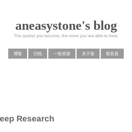
aneasystone's blog
The quieter you become, the more you are able to hear.
博客
归档
一些资源
关于我
联系我
eep Research