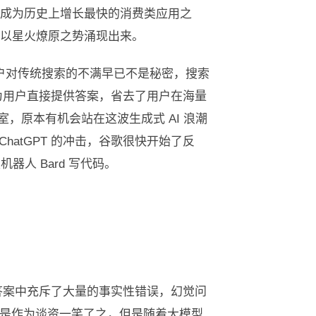
 个亿，成为历史上增长最快的消费类应用之
产品以星火燎原之势涌现出来。
冲击。用户对传统搜索的不满早已不是秘密，搜索
方式为用户直接提供答案，省去了用户在海量
 实验室，原本有机会站在这波生成式 AI 浪潮
hatGPT 的冲击，谷歌很快开始了反
人 Bard 写代码。
它的答案中充斥了大量的事实性错误，幻觉问
是作为谈资一笑了之，但是随着大模型