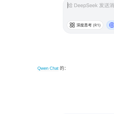
Qwen Chat
的：