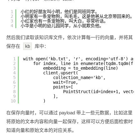
1
小红的好朋友叫小明，他们是同班同学。
2
小明家有一条宠物狗，叫毛毛，这是他爸从北京带回来的。
3
小红家也有一条宠物狗，叫大白，非常听话。
4
小华是小明的幼儿园同学，从小就欺负他。
然后我们读取该知识库文件，依次计算每一行的向量，并将其
保存在
库中：
kb
1
with open('kb.txt', 'r', encoding='utf-8') as 
2
for index, line in enumerate(tqdm.tqdm(f.r
3
embedding = to_embedding(line)
4
client.upsert(
5
collection_name='kb',
6
wait=True,
7
points=[
8
PointStruct(id=index+1, vector
9
],
10
)
在保存向量时，可以通过 payload 带上一些元数据，比如这里
将原始的文本内容和向量一起保存，这样可以方便后面检索时
知道向量和原始文本的对应关系。