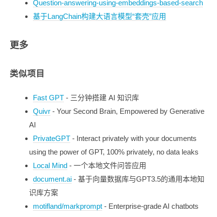
Question-answering-using-embeddings-based-search
基于LangChain构建大语言模型“套壳”应用
更多
类似项目
Fast GPT
- 三分钟搭建 AI 知识库
Quivr
- Your Second Brain, Empowered by Generative
AI
PrivateGPT
- Interact privately with your documents
using the power of GPT, 100% privately, no data leaks
Local Mind
- 一个本地文件问答应用
document.ai
- 基于向量数据库与GPT3.5的通用本地知
识库方案
motifland/markprompt
- Enterprise-grade AI chatbots