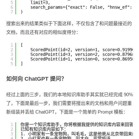
5
limit=3,
6
search_params={"exact": False, "hnsw_ef": 1
7
)
搜索出来的结果类似于下面这样，不仅包含了和问题最接近的
文档，而且还有对应的相似度得分：
1
[
2
ScoredPoint(id=2, version=1, score=0.
3
ScoredPoint(id=3, version=2, score=0.8
4
ScoredPoint(id=1, version=0, score=0.8
5
]
如何向 ChatGPT 提问？
经过上面的三步，我们的本地知识库助手其实就已经完成 90%
了，下面是最后一步，我们需要将搜出来的文档和用户问题重
新组装并丢给 ChatGPT，下面是一个简单的 Prompt 模板：
1
你是一个知识库助手，你将根据我提供的知识库内容来回答问
2
已知有知识库内容如下：
3
1. 小明家有一条宠物狗，叫毛毛，这是他爸从北京带回来的
4
2. 小红家也有一条宠物狗，叫大白，非常听话。