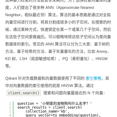
这种暴力检索的方法就会非常耗时。为了加快检索向量库的速
度，人们提出了很多种 ANN（Approximate Nearest
Neighbor，相似最近邻）算法，算法的基本思路是通过对全局
向量空间进行分割，将其分割成很多小的子空间，在搜索的时
候，通过某种方式，快速锁定在某一个或某几个子空间，然后
在这些子空间里做遍历。可以粗略地将这些子空间认为是向量
数据库的索引。常见的 ANN 算法可以分为三大类：基于树的
方法、基于哈希的方法、基于矢量量化的方法，比如 Annoy、
KD 树、LSH（局部敏感哈希）、PQ（乘积量化）、HNSW
等。
Qdrant 针对负载数据和向量数据使用了不同的
索引策略
，其
中对向量数据的索引使用的就是 HNSW 算法。通过
搜索和问题向量最接近的 N 个向量：
client.search()
1
question = '小明家的宠物狗叫什么名字？'
2
search_results = client.search(
3
collection_name='kb',
4
query_vector=to_embedding(question),