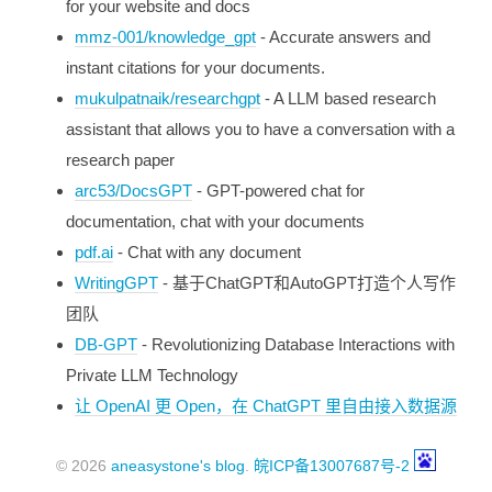
for your website and docs
mmz-001/knowledge_gpt
- Accurate answers and
instant citations for your documents.
mukulpatnaik/researchgpt
- A LLM based research
assistant that allows you to have a conversation with a
research paper
arc53/DocsGPT
- GPT-powered chat for
documentation, chat with your documents
pdf.ai
- Chat with any document
WritingGPT
- 基于ChatGPT和AutoGPT打造个人写作
团队
DB-GPT
- Revolutionizing Database Interactions with
Private LLM Technology
让 OpenAI 更 Open，在 ChatGPT 里自由接入数据源
© 2026
aneasystone's blog
.
皖ICP备13007687号-2