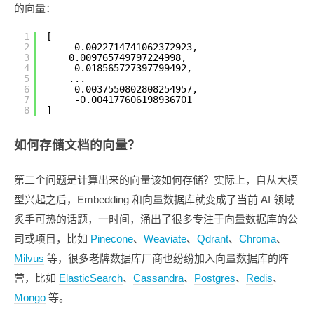
的向量：
1
[
2
-0.0022714741062372923, 
3
0.009765749797224998, 
4
-0.018565727397799492,
5
...
6
0.0037550802808254957, 
7
-0.004177606198936701
8
]
如何存储文档的向量？
第二个问题是计算出来的向量该如何存储？实际上，自从大模
型兴起之后，Embedding 和向量数据库就变成了当前 AI 领域
炙手可热的话题，一时间，涌出了很多专注于向量数据库的公
司或项目，比如
Pinecone
、
Weaviate
、
Qdrant
、
Chroma
、
Milvus
等，很多老牌数据库厂商也纷纷加入向量数据库的阵
营，比如
ElasticSearch
、
Cassandra
、
Postgres
、
Redis
、
Mongo
等。