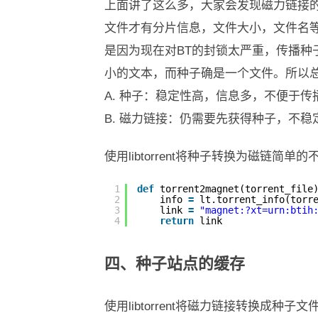
上面讲了这么多，大家会发现磁力链接
文件才有分片信息，文件大小，文件名
是因为现在对BT的封锁太严重，传播
小的文本，而种子确是一个文件。所以
A. 种子：稳定性高，信息多，不便于传
B. 磁力链接：仍需要先获得种子，不
使用libtorrent将种子转换为磁链简
1
def
torrent2magnet(torrent_file
2
info 
=
lt.torrent_info(torr
3
link 
=
"magnet:?xt=urn:btih
4
return
link
四、种子站点的缓存
使用libtorrent将磁力链接转换成