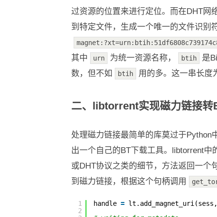
过资源的位置来进行定位。而在DHT网
到特定文件，生成一个唯一的文件识别符
magnet:?xt=urn:btih:51df6808c739174c
其中
为统一资源名称，
是B
urn
btih
数，但不如
用的多。这一串长度为
btih
二、libtorrent实现磁力链接
处理磁力链接最简单的库莫过于Python中的li
出一个自己的BT下载工具。libtorrent中
或DHT协议之类的细节，方法返回一个
到磁力链接，根据这个句柄调用
get_to
1
handle 
=
lt.add_magnet_uri(sess
2