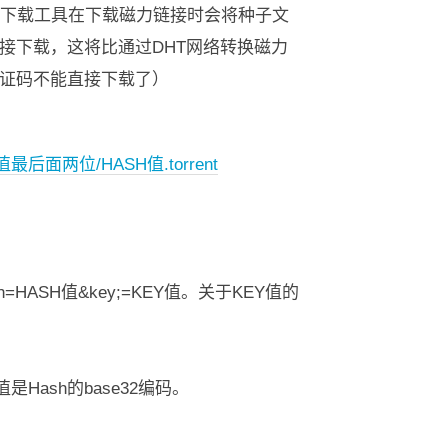
的下载工具在下载磁力链接时会将种子文
接下载，这将比通过DHT网络转换磁力
证码不能直接下载了）
SH值最后面两位/HASH值.torrent
fo_hash=HASH值&key;=KEY值。关于KEY值的
是Hash的base32编码。