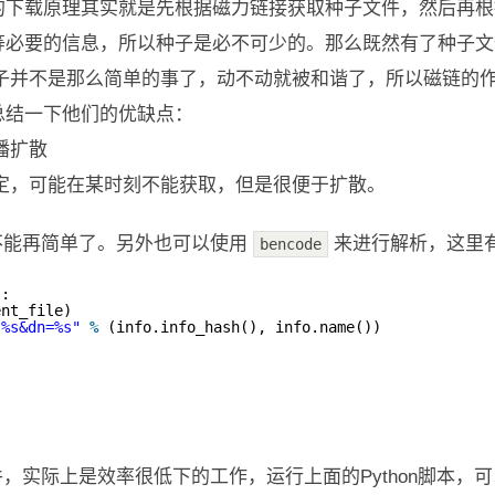
的下载原理其实就是先根据磁力链接获取种子文件，然后再根
等必要的信息，所以种子是必不可少的。那么既然有了种子文
种子并不是那么简单的事了，动不动就被和谐了，所以磁链的
总结一下他们的优缺点：
播扩散
稳定，可能在某时刻不能获取，但是很便于扩散。
单的不能再简单了。另外也可以使用
来进行解析，这里
bencode
):
ent_file)
:%s&dn=%s"
%
(info.info_hash(), info.name())
种子文件，实际上是效率很低下的工作，运行上面的Python脚