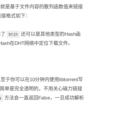
接就是基于文件内容的散列函数值来链接
链接格式如下：
除了
还可以是其他类型的Hash函
btih
ash在DHT网络中定位下载文件。
至于你可以在10分钟内使用libtorrent写
简单是完全透明的，不用关心磁力链接
方法会一直返回False，一旦成功解析
a