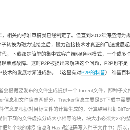
年，相关的标准草稿就已经制定了。但直到2012年海盗湾为规避
种子转换为磁力链接之后，磁力链接技术才真正的飞速发展起
络时代，下载都是简单的集中式客户端/服务器模式，一个或
现单点故障。这时P2P被提出来解决这个问题，P2P也不
nt三代的P2P技术的发展才渐进成熟。（这里有对
P2P的科普
） 维基百
件发布者会根据要发布的文件生成提供一个.torrent文件，即种子
er信息和文件信息两部分。Tracker信息主要是BT下载中需要
文件信息是根据对目标文件的计算生成的，计算结果根据BitTorre
提供下载的文件虚拟分成大小相等的块，块大小必须为2k的
把每个块的索引信息和Hash验证码写入种子文件中；所以