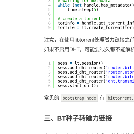
3
# waiting for metadata
4
while
(
not
handle.has_metadata(
5
time.sleep(
5
)    
6
7
# create a torrent
8
torinfo 
=
handle.get_torrent_in
9
torfile 
=
lt.create_torrent(tor
注意，在使用libtorrent处理磁力链
如果不启用DHT，可能要很久都不能解
1
sess 
=
lt.session()
2
sess.add_dht_router(
'router.bit
3
sess.add_dht_router(
'router.uto
4
sess.add_dht_router(
'router.bit
5
sess.add_dht_router(
'dht.transm
6
sess.start_dht();
常见的
有
bootstrap node
bittorrent
三、BT种子转磁力链接